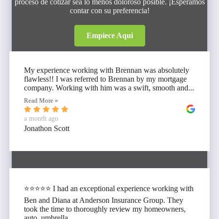
proceso de cotizar sea lo menos doloroso posible. ¡Esperamos
contar con su preferencia!
Empiece Aqui
My experience working with Brennan was absolutely
flawless!! I was referred to Brennan by my mortgage
company. Working with him was a swift, smooth and...
Read More »
a month ago
Jonathon Scott
⭐⭐⭐⭐⭐ I had an exceptional experience working with
Ben and Diana at Anderson Insurance Group. They
took the time to thoroughly review my homeowners,
auto, umbrella,...