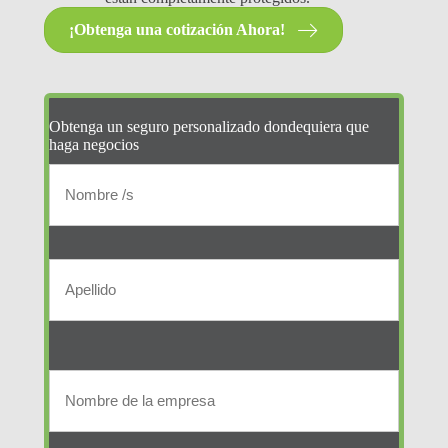
¡Obtenga una cotización Ahora!
Obtenga un seguro personalizado dondequiera que
haga negocios
Nombre
del
Nombre
/
asegurado
s
primario
Apellido
(Required)
Nombre
de