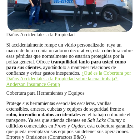
Daños Accidentales a la Propiedad
Si accidentalmente rompe un vidrio personalizado, raya un
marco de lujo o daña un adorno decorativo, esta cobertura cubre
esas pérdidas que normalmente no estarían protegidas por la
póliza general. Ofrece
tranquilidad tanto para usted como
para sus clientes
, ayudándolo a mantener relaciones de
confianza y evitar gastos inesperados.
¿Qué es la Cobertura por
Daños Accidentales a la Propiedad sobre la cual trabaja? |
Anderson Insurance Group
Cobertura para Herramientas y Equipos
Protege sus herramientas esenciales escaleras, varillas
extensibles, arneses, cubetas y equipos de seguridad frente a
robo, incendio o daños accidentales
en el trabajo o durante el
transporte. Ya sea que atienda clientes en
Salt Lake County
o
edificios comerciales en
Provo
y
Ogden
, esta cobertura garantiza
que pueda reemplazar sus equipos sin detener sus operaciones.
Errores y Omisiones (Contractors E&O)