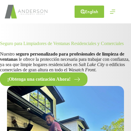
Skip
to
English
content
Seguro para Limpiadores de Ventanas Residenciales y Comerciales
Nuestro
seguro personalizado para profesionales de limpieza de
ventanas
le ofrece la protección necesaria para trabajar con confianza,
ya sea que limpie hogares residenciales en
Salt Lake City
o edificios
comerciales de gran altura en todo el
Wasatch Front
.
¡Obtenga una cotización Ahora!