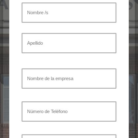
Nombre
del
Nombre
asegurado
/
s
primario
Apellido
(Required)
Nombre
de
la
Número
empresa
de
Teléfono