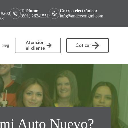
Teléfono:
Correo electrónico:
 #200
(801) 262-1551
info@andersongmi.com
23
Atención
Cotizar
Seguro para Servicio de poda y corte de árboles en Utah
Seguro p
al cliente
 mi Auto Nuevo?