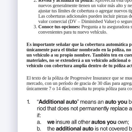
Revisa y actualiza tu póliza:
Aprovecha esta oport
nuevos generalmente tienen un valor más alto y ne
ajustar tus límites de cobertura o agregar nuevos t
Las coberturas adicionales pueden incluir piezas d
valor comercial (DV – Diminished Value) o segu
Conoce tus opciones:
Pregunta a tu aseguradora s
convenientes para tu nuevo vehículo.
Es importante señalar que la cobertura automática p
únicamente para el titular nombrado en la póliza, no
un vehículo a su propio nombre. También ten en cuen
materiales, no se extenderá a un vehículo adicional 
vehículo con cobertura amplia dentro de tu póliza act
El texto de la póliza de Progressive Insurance que se mu
mercado, con un período de gracia de 30 días para agreg
únicamente 7 o 14 días; consulta tu propia póliza para con