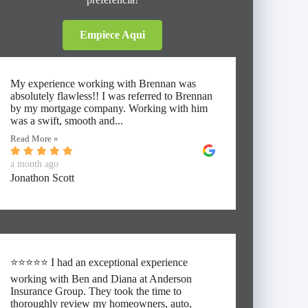
Empiece Aqui
My experience working with Brennan was
absolutely flawless!! I was referred to Brennan
by my mortgage company. Working with him
was a swift, smooth and...
Read More »
a month ago
Jonathon Scott
⭐⭐⭐⭐⭐ I had an exceptional experience
working with Ben and Diana at Anderson
Insurance Group. They took the time to
thoroughly review my homeowners, auto,