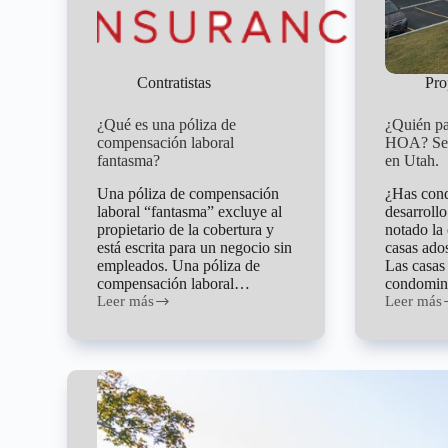
Contratistas
Pro
¿Qué es una póliza de
¿Quién pa
compensación laboral
HOA? Seg
fantasma?
en Utah.
Una póliza de compensación
¿Has con
laboral “fantasma” excluye al
desarroll
propietario de la cobertura y
notado la 
está escrita para un negocio sin
casas ado
empleados. Una póliza de
Las casas
compensación laboral…
condomi
Leer más
Leer más
¿Qué
¿Quién
es
paga
una
el
póliza
deducible
de
de
compensación
la
laboral
HOA?
fantasma?
Seguro
de