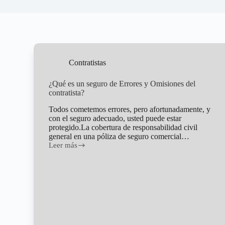
Contratistas
¿Qué es un seguro de Errores y Omisiones del
contratista?
Todos cometemos errores, pero afortunadamente, y
con el seguro adecuado, usted puede estar
protegido.La cobertura de responsabilidad civil
general en una póliza de seguro comercial…
Leer más
¿Qué
es
un
seguro
de
Errores
y
Omisiones
del