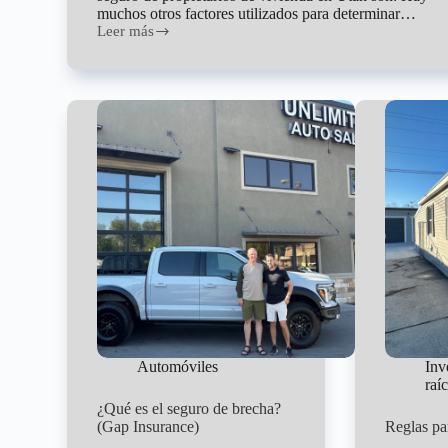
muchos otros factores utilizados para determinar…
Leer más
4
factores
que
más
afectan
las
tarifas
de
seguros
para
propietarios
de
viviendas
en
Utah
Automóviles
Inv
raí
¿Qué es el seguro de brecha?
(Gap Insurance)
Reglas pa