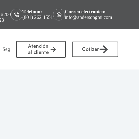
Teléfono:
Correo electrónico:
 #200
(801) 262-1551
info@andersongmi.com
23
Atención
Cotizar
Seguro para Servicio de poda y corte de árboles en Utah
Seguro p
al cliente