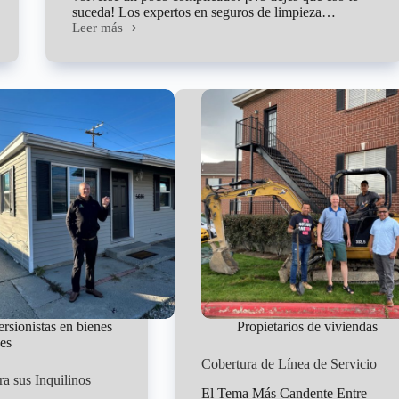
suceda! Los expertos en seguros de limpieza…
Leer más
Que
tipos
de
seguro
necesitan
los
companies
de
limpieza
en
Utah?
ersionistas en bienes
Propietarios de viviendas
ces
Cobertura de Línea de Servicio
ra sus Inquilinos
El Tema Más Candente Entre