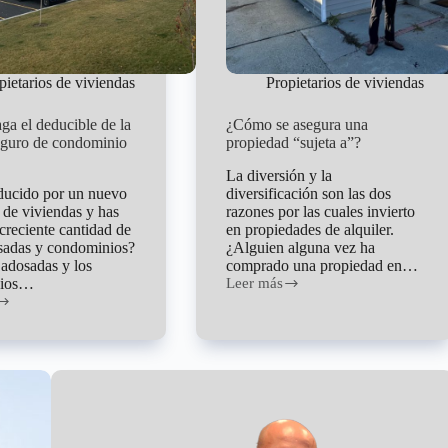
pietarios de viviendas
Propietarios de viviendas
ga el deducible de la
¿Cómo se asegura una
uro de condominio
propiedad “sujeta a”?
La diversión y la
ducido por un nuevo
diversificación son las dos
o de viviendas y has
razones por las cuales invierto
creciente cantidad de
en propiedades de alquiler.
sadas y condominios?
¿Alguien alguna vez ha
 adosadas y los
comprado una propiedad en…
nios…
Leer más
¿Cómo
se
asegura
una
propiedad
“sujeta
a”?