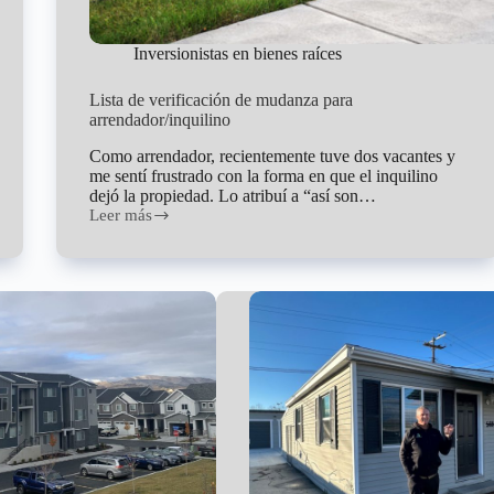
Inversionistas en bienes raíces
Lista de verificación de mudanza para
arrendador/inquilino
Como arrendador, recientemente tuve dos vacantes y
me sentí frustrado con la forma en que el inquilino
dejó la propiedad. Lo atribuí a “así son…
Leer más
Lista
de
verificación
de
mudanza
para
arrendador/inquilino