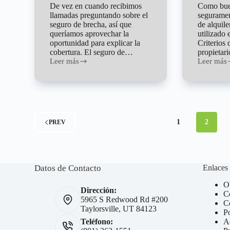
De vez en cuando recibimos
Como buen
llamadas preguntando sobre el
seguramen
seguro de brecha, así que
de alquil
queríamos aprovechar la
utilizado e
oportunidad para explicar la
Criterios 
cobertura. El seguro de…
propietar
Leer más
Leer más
¿Qué
Reglas
es
para
el
sus
seguro
Inquilinos
de
brecha?
(Gap
1
2
PREV
Insurance)
Datos de Contacto
Enlaces
Ob
Dirección:
Co
5965 S Redwood Rd #200
C
Taylorsville, UT 84123
Po
Ac
Teléfono: