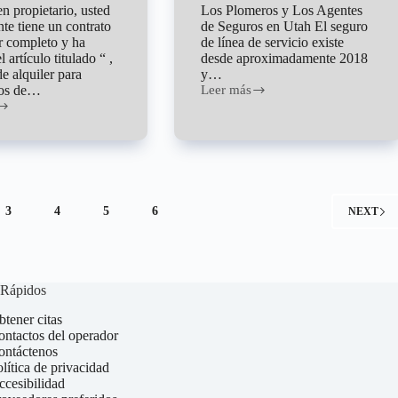
 propietario, usted
Los Plomeros y Los Agentes
te tiene un contrato
de Seguros en Utah El seguro
er completo y ha
de línea de servicio existe
l artículo titulado “ ,
desde aproximadamente 2018
de alquiler para
y…
ios de…
Leer más
Cobertura
de
Línea
de
Servicio
3
4
5
6
NEXT
 Rápidos
tener citas
ntactos del operador
ontáctenos
lítica de privacidad
cesibilidad