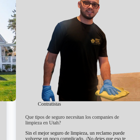
io
Contratistas
Que tipos de seguro necesitan los companies de
limpieza en Utah?
Sin el mejor seguro de limpieza, un reclamo puede
volverse un poco complicado. ¡No dejes que eso te